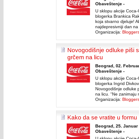
Obaveštenje -
U sklopu akcije Coca-
blogerka Brankica Rako
koja stvarno djeluje! 
najdepresivniji dan na 
Organizacija:
Blogger
Novogodišnje odluke piši 
grčem na licu
Beograd, 02. Februar
Obaveštenje -
U sklopu akcije Coca-
blogerka Ingrid Divkovi
Novogodišnje odluke p
na licu. “Ne zanimaju 
Organizacija:
Blogger
Kako da se vratite u formu
Beograd, 25. Januar 
Obaveštenje -
U sklopu akcije Coca-