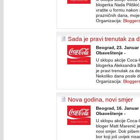
blogerka Nada Piliškić
vratite u formu nakon 
prazničnih dana, moje
Organizacija:
Blogger
Sada je pravi trenutak za 
Beograd, 23. Januar 
Obaveštenje -
U sklopu akcije Coca-
blogerka Aleksandra Bi
je pravi trenutak za d
Nekoliko dana posle 
Organizacija:
Blogger
Nova godina, novi smjer
Beograd, 16. Januar 
Obaveštenje -
U sklopu akcije Coca-
bloger Matt Marenić j
novi smjer. Dok pišem
bor koji još uvijek nis