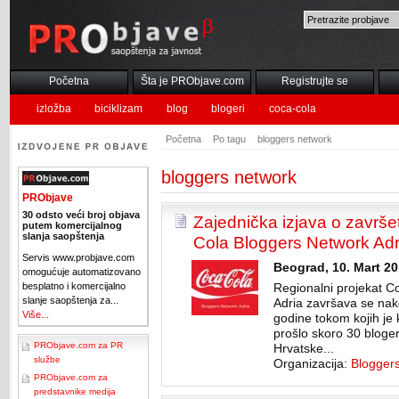
Početna
Šta je PRObjave.com
Registrujte se
izložba
biciklizam
blog
blogeri
coca-cola
Početna
Po tagu
bloggers network
bloggers network
PRObjave
30 odsto veći broj objava
Zajednička izjava o završe
putem komercijalnog
slanja saopštenja
Cola Bloggers Network Adr
Servis www.probjave.com
Beograd, 10. Mart 20
omogućuje automatizovano
besplatno i komercijalno
Regionalni projekat 
slanje saopštenja za...
Adria završava se nak
Više...
godine tokom kojih je
prošlo skoro 30 bloger
PRObjave.com za PR
Hrvatske...
službe
Organizacija:
Blogger
PRObjave.com za
predstavnike medija