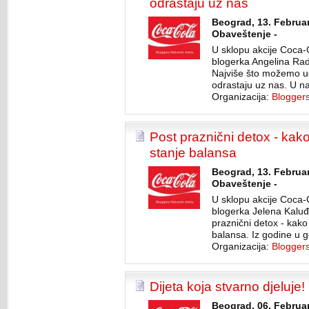
odrastaju uz nas
Beograd, 13. Februar
Obaveštenje -
U sklopu akcije Coca-
blogerka Angelina Radu
Najviše što možemo uč
odrastaju uz nas. U na
Organizacija:
Blogger
Post praznični detox - kako t
stanje balansa
Beograd, 13. Februar
Obaveštenje -
U sklopu akcije Coca-
blogerka Jelena Kaluđe
praznični detox - kako t
balansa. Iz godine u g
Organizacija:
Blogger
Dijeta koja stvarno djeluje!
Beograd, 06. Februar