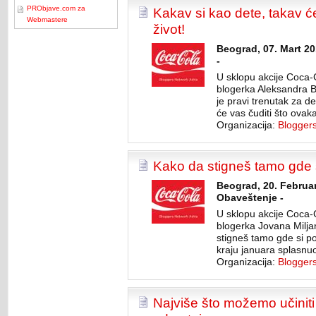
PRObjave.com za
Kakav si kao dete, takav će 
Webmastere
život!
Beograd, 07. Mart 2
-
U sklopu akcije Coca-
blogerka Aleksandra Bi
je pravi trenutak za d
će vas čuditi što ovaka
Organizacija:
Blogger
Kako da stigneš tamo gde 
Beograd, 20. Februar
Obaveštenje -
U sklopu akcije Coca-
blogerka Jovana Miljan
stigneš tamo gde si p
kraju januara splasnu
Organizacija:
Blogger
Najviše što možemo učiniti