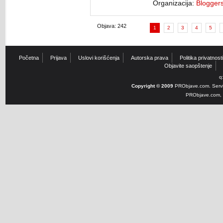
Organizacija:
Blogger
Objava: 242
1
2
3
4
5
Početna
Prijava
Uslovi korišćenja
Autorska prava
Politika privatnosti
Objavite saopštenje
q
Copyright © 2009
PRObjave.com. Servi
PRObjave.com, e-