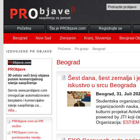
Početna
Šta je PRObjave.com
Registrujte se
Beograd
Novi Sad
Zrenjanin
Kranj, Slovenija
Beograd-Ob
Početna
Po gradu
Beograd
Beograd
PRObjave
30 odsto veći broj objava
Šest dana, šest zemalja i 
putem komercijalnog
slanja saopštenja
iskustvo u srcu Beograda
Servis www.probjave.com
Beograd, 31. Juli 20
omogućuje automatizovano
besplatno i komercijalno
Studentska organizaci
slanje saopštenja za...
organizacionih nauka
Više...
kulturni projekat Acti
powered by JTI koji će
PRObjave.com za PR
Organizacija:
ESTIEM
službe
PRObjave.com za
predstavnike medija