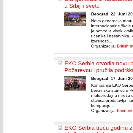
u Srbiji i svetu
Beograd, 22. Juni 20
Nova generacija matu
internacionalne škole
je potvrdila visok kva
učenika i nastavnika,
izvrsnosti...
Organizacija:
British 
EKO Serbia otvorila novu 
Požarevcu i pružila podršku
Beograd, 17. Juni 20
Kompanija EKO Serbia 
benzinsku stanicu u Po
maloprodajnu mrežu u 
stanica predstavlja na
kompanije...
Organizacija:
Eminent
EKO Serbia treću godinu 