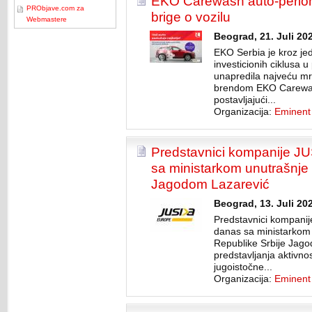
EKO Carewash auto-perioni
PRObjave.com za
brige o vozilu
Webmastere
Beograd, 21. Juli 20
EKO Serbia je kroz jed
investicionih ciklusa u
unapredila najveću mr
brendom EKO Carewash,
postavljajući...
Organizacija:
Eminent
Predstavnici kompanije JU
sa ministarkom unutrašnje i
Jagodom Lazarević
Beograd, 13. Juli 20
Predstavnici kompanij
danas sa ministarkom 
Republike Srbije Jago
predstavljanja aktivno
jugoistočne...
Organizacija:
Eminent