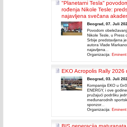
"Planetarni Tesla" povodo
rođenja Nikole Tesle: preds
najavljena svečana akade
Beograd, 07. Juli 20
Povodom obeležavanja
Nikole Tesle, u Press
Srbije predstavljena je
autora Vlade Markanov
najavljena...
Organizacija:
Eminent
EKO Acropolis Rally 2026
Beograd, 03. Juli 20
Kompanija EKO u Grčk
ENERGY, i ove godine b
pružajući podršku jedn
međunarodnih sportski
sponzor...
Organizacija:
Eminent
BIS generacija maturanata