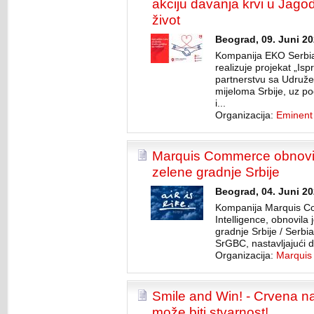
akciju davanja krvi u Jagodi
život
Beograd, 09. Juni 20
Kompanija EKO Serbia
realizuje projekat „Ispr
partnerstvu sa Udruže
mijeloma Srbije, uz p
i...
Organizacija:
Eminent
Marquis Commerce obnovio
zelene gradnje Srbije
Beograd, 04. Juni 20
Kompanija Marquis C
Intelligence, obnovila
gradnje Srbije / Serbi
SrGBC, nastavljajući d
Organizacija:
Marquis
Smile and Win! - Crvena n
može biti stvarnost!