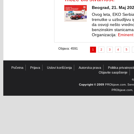
Beograd, 21. Maj 202
Ovog leta, EKO Serbi
trenutke u uzbudljivu 
da osvoji nešto vredn
benzinskim stanicama
Organizacija:
Eminent
Objava: 4591
1
2
3
4
5
Početna
Prijava
Uslovi korišćenja
Autorska prava
Politika privatnosti
Objavite saopštenje
q
Copyright © 2009
PRObjave.com. Servi
PRObjave.com, e-