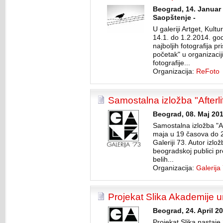
Beograd, 14. Januar 
Saopštenje -
U galeriji Artget, Kul
14.1. do 1.2.2014. go
najboljih fotografija p
početak" u organizacij
fotografije...
Organizacija:
ReFoto
Samostalna izložba "Afterli
Beograd, 08. Maj 201
Samostalna izložba "Af
maja u 19 časova do 
Galeriji 73. Autor izl
beogradskoj publici pr
belih...
Organizacija:
Galerija
Projekat Slika Akademije 
Beograd, 24. April 2
Projekat Slika nastaje