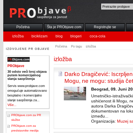
Početna
Šta je PRObjave.com
Registrujte se
izložba
biciklizam
blog
blogeri
coca-cola
Početna
Po tagu
izložba
izložba
PRObjave
30 odsto veći broj objava
Darko Dragičević: Iscrpljeno
putem komercijalnog
slanja saopštenja
Mogu, ne mogu: studija četi
Servis www.probjave.com
Beograd, 09. Juni 20
omogućuje automatizovano
besplatno i komercijalno
Umetničko-istraživački 
slanje saopštenja za...
ushićenost ili Mogu, ne
Više...
autora Darka Dragičevi
dokumentovan na loka
PRObjave.com za PR
između...
službe
Organizacija:
Muzej s
PRObjave.com za
predstavnike medija