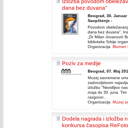
Izložba povodom obeležav
dana bez duvana"
Beograd, 30. Januar 
Saopštenje -
Povodom obeležavanja
dana bez duvana", Inst
„Dr Milan Jovanović B
biblioteke Srbije organ
Organizacija:
Blumen 
Poziv za medije
Beograd, 07. Maj 201
Muzej savremene ume
zadovoljstvom najavlj
izložbu "Nevidljivo nasi
maja do 30. juna. Ti
razgovor...
Organizacija:
Muzej s
Dodela nagrada i izložba na
konkursa časopisa ReFot