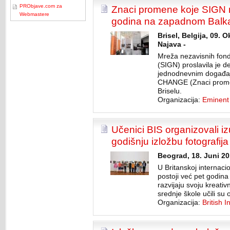
PRObjave.com za
Znaci promene koje SIGN 
Webmastere
godina na zapadnom Balk
Brisel, Belgija, 09. 
Najava -
Mreža nezavisnih fonda
(SIGN) proslavila je d
jednodnevnim događaj
CHANGE (Znaci promene
Briselu.
Organizacija:
Eminent
Učenici BIS organizovali 
godišnju izložbu fotografija
Beograd, 18. Juni 20
U Britanskoj internacio
postoji već pet godina
razvijaju svoju kreati
srednje škole učili su 
Organizacija:
British 