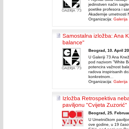
jedinstven način sagled
poetike profesora i sa
Akademije umetnosti No
Organizacija:
Galerija
Samostalna izložba: Ana K
balance"
Beograd, 10. April 2
U Galeriji 73 Ana Knež
pod nazivom "White Ba
potencira važnost bala
radova inspirisanih do
konkretnom...
Organizacija:
Galerija
Izložba Retrospektiva ne
paviljonu "Cvijeta Zuzorić"
Beograd, 25. Februar
U Umetničkom paviljon
ove godine, u 19 časov