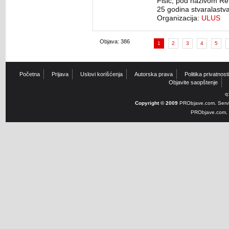
Fišić, pod nazivom R
25 godina stvaralastva.
Organizacija:
ULUS
Objava: 386
1
2
3
4
5
Početna
Prijava
Uslovi korišćenja
Autorska prava
Politika privatnosti
Objavite saopštenje
q
Copyright © 2009
PRObjave.com. Servi
PRObjave.com, e-