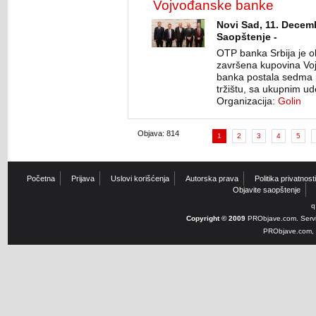
Vojvođanske banke
Novi Sad, 11. Decem
Saopštenje -
OTP banka Srbija je o
završena kupovina Vo
banka postala sedma 
tržištu, sa ukupnim u
Organizacija:
Golin
Objava: 814
1
2
3
4
5
Početna
Prijava
Uslovi korišćenja
Autorska prava
Politika privatnosti
Objavite saopštenje
q
Copyright © 2009
PRObjave.com. Servi
PRObjave.com, e-