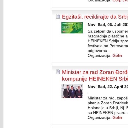
Organizacija:
Corp J
Egzitaši, reciklirajte da Sr
Novi Sad, 06. Juli 2
Sa željom da uspomen
razgradnja plastične 
HEINEKEN Srbija spro
festivala na Petrovara
odgovornu...
Organizacija:
Golin
Ministar za rad Zoran Đorđ
kompanije HEINEKEN Srbi
Novi Sad, 22. April 
-
Ministar za rad, zapoš
pitanja Zoran Đorđevi
Holandije u Srbiji, Nj.
su HEINEKEN pivaru 
Organizacija:
Golin