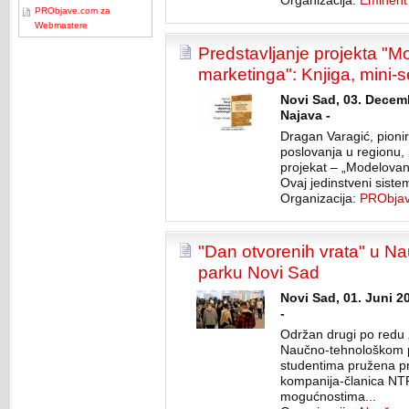
Organizacija:
Eminent
PRObjave.com za
Webmastere
Predstavljanje projekta "M
marketinga": Knjiga, mini-
Novi Sad, 03. Decem
Najava -
Dragan Varagić, pionir
poslovanja u regionu, p
projekat – „Modelovan
Ovaj jedinstveni siste
Organizacija:
PRObja
"Dan otvorenih vrata" u 
parku Novi Sad
Novi Sad, 01. Juni 2
-
Održan drugi po redu 
Naučno-tehnološkom p
studentima pružena pri
kompanija-članica NTP
mogućnostima...