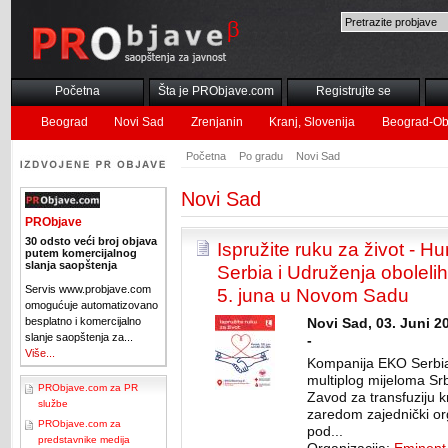
Početna
Šta je PRObjave.com
Registrujte se
Beograd
Novi Sad
Zrenjanin
Kranj, Slovenija
Beograd-Ob
Početna
Po gradu
Novi Sad
Novi Sad
PRObjave
30 odsto veći broj objava
Ispružite ruku za život - 
putem komercijalnog
slanja saopštenja
Serbia i Udruženja oboleli
Servis www.probjave.com
5. juna u Novom Sadu
omogućuje automatizovano
besplatno i komercijalno
Novi Sad, 03. Juni 2
slanje saopštenja za...
-
Više...
Kompanija EKO Serbia
multiplog mijeloma Srb
PRObjave.com za PR
Zavod za transfuziju k
službe
zaredom zajednički or
PRObjave.com za
pod...
predstavnike medija