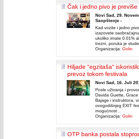
Čak i jedno pivo je previše
Novi Sad, 29. Novem
Saopštenje -
Kad vozite i jedno pivo
izazovete saobraćajn
ukoliko imate 0.01% a
trezni, poruka je stude
Organizacija:
Golin
Hiljade "egzitaša" iskoristi
prevoz tokom festivala
Novi Sad, 16. Juli 2
Posle uživanja i prov
Davida Guette, Grace 
Bajage i instruktora, 
ovogodišnjeg EXIT festi
mogućnost...
Organizacija:
Golin
OTP banka postala stoproc