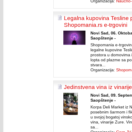
Organizacija:
Naučno-
Legalna kupovina Tesline 
Shopomania.rs e-trgovini
Novi Sad, 06. Oktoba
Saopštenje -
Shopomania e-trgovin
legalne kupovine Tesl
prostora u domovima 
lopta od plazme sa p
stvara...
Organizacija:
Shopom
Jedinstvena vina iz vinar
Novi Sad, 09. Septem
Saopštenje -
Korpa Deli Market iz
posebnim šarmom i fil
u svojoj bogatoj vinsk
vina, vinarije Zure. V
sa...