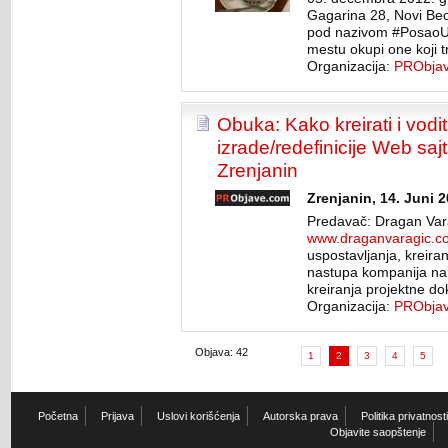
Gagarina 28, Novi Be
pod nazivom #PosaoUp 
mestu okupi one koji tr
Organizacija:
PRObja
Obuka: Kako kreirati i vodit
izrade/redefinicije Web sajt
Zrenjanin
Zrenjanin, 14. Juni 2
Predavač: Dragan Var
www.draganvaragic.c
uspostavljanja, kreira
nastupa kompanija na 
kreiranja projektne do
Organizacija:
PRObja
Objava: 42
1
2
3
4
5
Početna
Prijava
Uslovi korišćenja
Autorska prava
Politika privatnosti
Objavite saopštenje