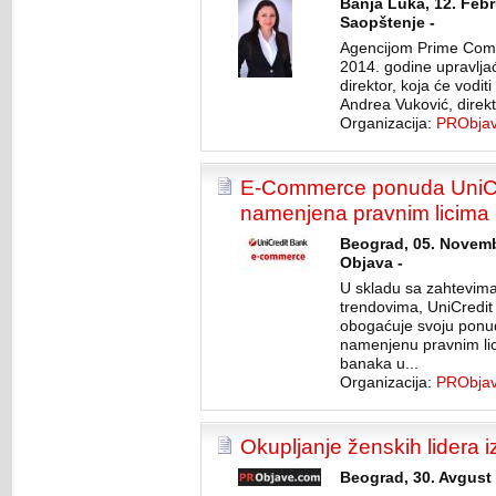
Banja Luka, 12. Febr
Saopštenje -
Agencijom Prime Comm
2014. godine upravljać
direktor, koja će vodit
Andrea Vuković, direkto
Organizacija:
PRObja
E-Commerce ponuda UniCr
namenjena pravnim licima
Beograd, 05. Novemb
Objava -
U skladu sa zahtevima
trendovima, UniCredit
obogaćuje svoju ponud
namenjenu pravnim li
banaka u...
Organizacija:
PRObja
Okupljanje ženskih lidera i
Beograd, 30. Avgust 