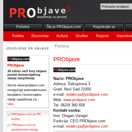
Početna
Šta je PRObjave.com
Registrujte se
Politika
Ekonomija
Kultura
Društvo
Regioni
Vojvodin
Početna
PRObjave
PRObjave
30 odsto veći broj objava
putem komercijalnog
slanja saopštenja
Naziv: PRObjave
Adresa: Šekspirova 3
Servis www.probjave.com
Grad: Novi Sad 21000
omogućuje automatizovano
e-mail:
redakcija@probjave.com
besplatno i komercijalno
slanje saopštenja za...
Web:
www.probjave.com
Više...
Tel: 062/8 360 659
Kontakt osoba:
PRObjave.com za PR
Ime: Dragan Varagić
službe
Funkcija: CEO PRObjave.com
PRObjave.com za
e-mail:
redakcija@probjave.com
predstavnike medija