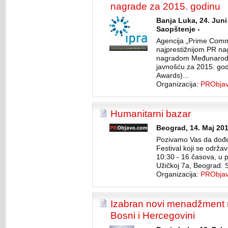
nagrade za 2015. godinu
Banja Luka, 24. Juni
Saopštenje -
Agencija „Prime Comm
najprestižnijom PR na
nagradom Međunarodn
javnošću za 2015. go
Awards)...
Organizacija:
PRObja
Humanitarni bazar
Beograd, 14. Maj 201
Pozivamo Vas da dođet
Festival koji se održa
10:30 - 16 časova, u 
Užičkoj 7a, Beograd. 
Organizacija:
PRObja
Izabran novi menadžment 
Bosni i Hercegovini