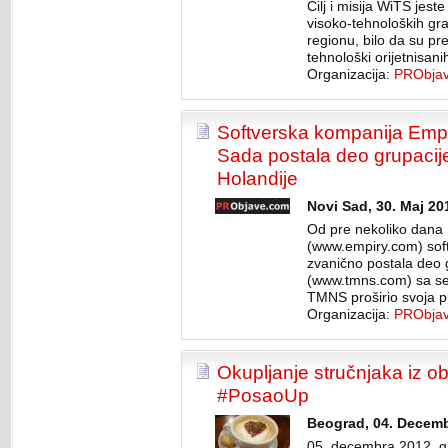
Cilj i misija WiTS jeste
visoko-tehnoloških gra
regionu, bilo da su pr
tehnološki orijetnisan
Organizacija:
PRObja
Softverska kompanija Empi
Sada postala deo grupaci
Holandije
Novi Sad, 30. Maj 20
Od pre nekoliko dana 
(www.empiry.com) soft
zvanično postala deo
(www.tmns.com) sa sed
TMNS proširio svoja pr
Organizacija:
PRObja
Okupljanje stručnjaka iz ob
#PosaoUp
Beograd, 04. Decemba
05. decembra 2012. g.