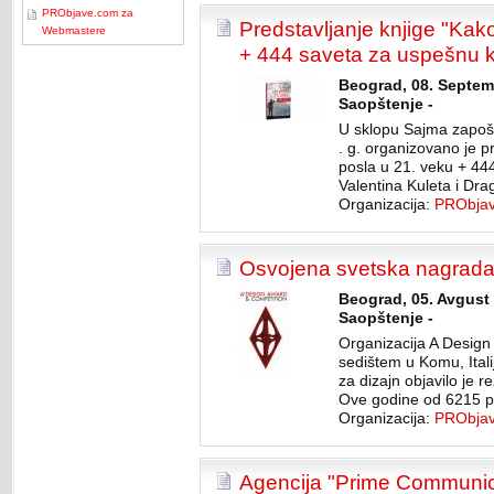
PRObjave.com za
Predstavljanje knjige "Kak
Webmastere
+ 444 saveta za uspešnu ka
Beograd, 08. Septem
Saopštenje -
U sklopu Sajma zapoš
. g. organizovano je p
posla u 21. veku + 44
Valentina Kuleta i Dra
Organizacija:
PRObja
Osvojena svetska nagrada 
Beograd, 05. Avgust 
Saopštenje -
Organizacija A Design
sedištem u Komu, Itali
za dizajn objavilo je r
Ove godine od 6215 pr
Organizacija:
PRObja
Agencija "Prime Communica