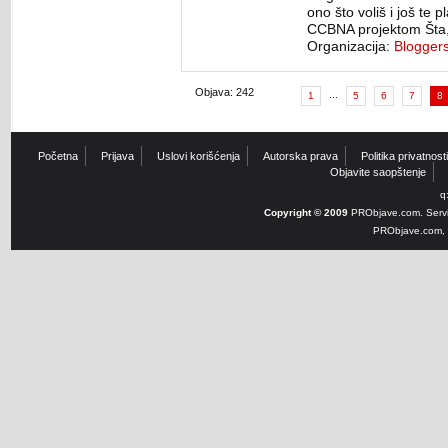
ono što voliš i još te 
CCBNA projektom Šta, 
Organizacija:
Blogger
Objava: 242
...
1
5
6
7
8
Početna
Prijava
Uslovi korišćenja
Autorska prava
Politika privatnosti
Objavite saopštenje
q
Copyright © 2009
PRObjave.com. Servi
PRObjave.com, e-