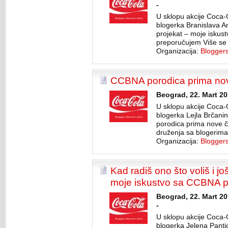
-
U sklopu akcije Coca-
blogerka Branislava A
projekat – moje iskust
preporučujem Više se 
Organizacija:
Blogger
CCBNA porodica prima no
Beograd, 22. Mart 20
U sklopu akcije Coca-
blogerka Lejla Brčani
porodica prima nove čl
druženja sa blogerima i
Organizacija:
Blogger
Kad radiš ono što voliš i još
moje iskustvo sa CCBNA p
Beograd, 22. Mart 2
-
U sklopu akcije Coca-
blogerka Jelena Pantić