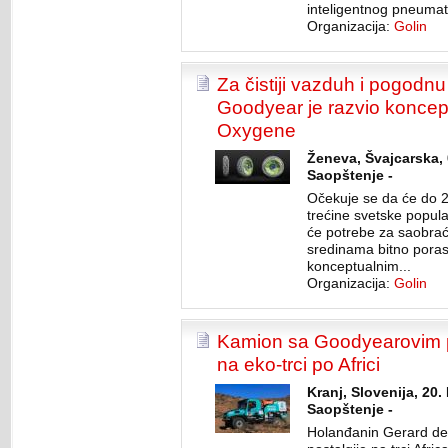
inteligentnog pneumati
Organizacija:
Golin
Za čistiji vazduh i pogodn
Goodyear je razvio koncep
Oxygene
Ženeva, Švajcarska, 
Saopštenje -
Očekuje se da će do 2
trećine svetske popula
će potrebe za saobra
sredinama bitno poras
konceptualnim...
Organizacija:
Golin
Kamion sa Goodyearovim p
na eko-trci po Africi
Kranj, Slovenija, 20.
Saopštenje -
Holanđanin Gerard de 