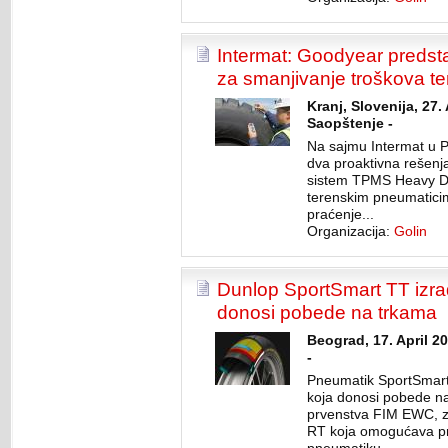
Intermat: Goodyear predstav
za smanjivanje troškova te
Kranj, Slovenija, 27.
Saopštenje -
Na sajmu Intermat u P
dva proaktivna rešenja
sistem TPMS Heavy Dut
terenskim pneumatici
praćenje...
Organizacija:
Golin
Dunlop SportSmart TT izrađ
donosi pobede na trkama
Beograd, 17. April 2
-
Pneumatik SportSmart 
koja donosi pobede n
prvenstva FIM EWC, za
RT koja omogućava pri