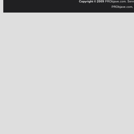
Copyright © 2009
PRObjave.com. Servi
PRObjave.com, e-