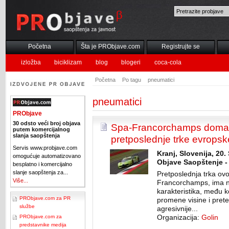
Početna
Šta je PRObjave.com
Registrujte se
izložba
biciklizam
blog
blogeri
coca-cola
Početna
Po tagu
pneumatici
pneumatici
PRObjave
30 odsto veći broj objava
Spa-Francorchamps domać
putem komercijalnog
slanja saopštenja
pretposlednje trke evropsk
Servis www.probjave.com
Kranj, Slovenija, 20
omogućuje automatizovano
Objave Saopštenje -
besplatno i komercijalno
slanje saopštenja za...
Pretposlednja trka ov
Više...
Francorchamps, ima ne
karakteristika, među k
PRObjave.com za PR
promene visine i prete
službe
agresivnije...
PRObjave.com za
Organizacija:
Golin
predstavnike medija