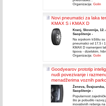
pneumatiku...
Organizacija:
Golin
Novi pneumatici za laka te
KMAX S i KMAX D
Kranj, Slovenija, 12.
Saopštenje -
Na srpskom tržištu su
pneumatici od 17,5 i 
KMAX D namenjeni laki
tipova - dizelskim, hib
Organizacija:
Golin
Goodyearov prototip intel
nudi povezivanje i razmen
menadžerima voznih park
Ženeva, Švajcarska, 
Saopštenje -
Popularnost zajedničke
što je pobudilo razvo
inovativnih rešenja na