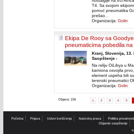
nostalgije na trci Afr
T4. Sa svojom ekipom
pomoć pneumatika Goo
prešao...
Organizacija:
Golin
Ekipa De Rooy sa Goodyea
pneumaticima pobedila na r
Kranj, Slovenija, 13
Saopštenje -
Na reliju OiLibya u Ma
kamiona osvojila prvo,
element uspeha bili s
terenski pneumatici O
Organizacija:
Golin
Objava: 156
1
2
3
4
5
Početna
Prijava
Uslovi korišćenja
Autorska prava
Politika privatnosti
Objavite saopštenje
q