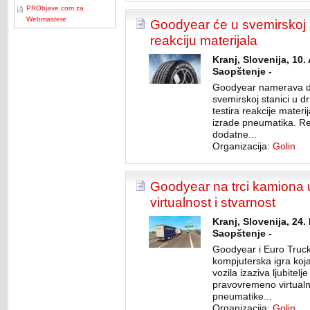
PRObjave.com za
Webmastere
Goodyear će u svemirskoj s
reakciju materijala
Kranj, Slovenija, 10
Saopštenje -
Goodyear namerava d
svemirskoj stanici u d
testira reakcije materij
izrade pneumatika. Re
dodatne...
Organizacija:
Golin
Goodyear na trci kamiona 
virtualnost i stvarnost
Kranj, Slovenija, 24.
Saopštenje -
Goodyear i Euro Truck
kompjuterska igra koja
vozila izaziva ljubitel
pravovremeno virtualn
pneumatike...
Organizacija:
Golin