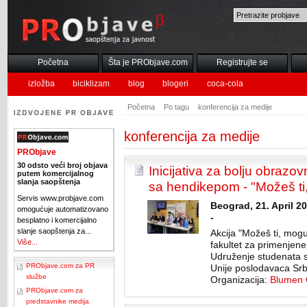
Početna
Šta je PRObjave.com
Registrujte se
izložba
biciklizam
blog
blogeri
coca-cola
Početna
Po tagu
konferencija za medije
konferencija za medije
PRObjave
30 odsto veći broj objava
Inicijativa za bolju obrazo
putem komercijalnog
slanja saopštenja
sa hendikepom - "Možeš ti,
Servis www.probjave.com
Beograd, 21. April 2
omogućuje automatizovano
-
besplatno i komercijalno
slanje saopštenja za...
Akcija "Možeš ti, mogu
Više...
fakultet za primenjene
Udruženje studenata 
PRObjave.com za PR
Unije poslodavaca Srbi
službe
Organizacija:
Blumen 
PRObjave.com za
predstavnike medija