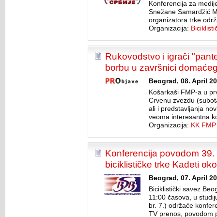
Konferencija za medije
Snežane Samardžić Ma
organizatora trke održ
Organizacija:
Biciklist
Rukovodstvo i igrači "panter
borbu u završnici domaćeg
Beograd, 08. April 2
Košarkaši FMP-a u pr
Crvenu zvezdu (subot
ali i predstavljanja no
veoma interesantna ko
Organizacija:
KK FMP
Konferencija povodom 39
biciklističke trke Kadeti o
Beograd, 07. April 20
Biciklistički savez Beo
11:00 časova, u studij
br. 7.) održaće konfer
TV prenos, povodom pr