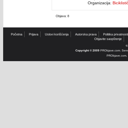
Organizacija:
Biciklis
Objava: 8
Početna
Prijava
Uslovi korišćenja
Autorska prava
Politika privatnosti
Objavite saopštenje
q
Copyright © 2009
PRObjave.com. Servi
PRObjave.com, e-