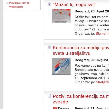
PRObjave.com za
"Možeš ti, mogu svi!"
Webmastere
Beograd, 20. April 2
DOBA fakultet za prim
studije i Udruženje s
pozivaju vas na konfer
mogu svi!" 21. aprila
Organizacija:
Blumen 
Konferencija za medije p
sveta u streljaštvu
Beograd, 30. Avgust 
Pozivamo vas na konf
Šampionata sveta u str
golubova, trap, skit i
13. septembra 2011. ko
Organizacija:
Streljač
Pozivi za konferenciju za 
zvezde
Beograd, 11. Avgust 