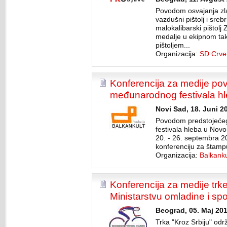
Povodom osvajanja zla
vazdušni pištolj i sreb
malokalibarski pištolj
medalje u ekipnom ta
pištoljem...
Organizacija:
SD Crve
Konferencija za medije po
međunarodnog festivala 
Novi Sad, 18. Juni 2
Povodom predstojeće
festivala hleba u Novo
20. - 26. septembra 2
konferenciju za štampu
Organizacija:
Balkanku
Konferencija za medije trke
Ministarstvu omladine i spo
Beograd, 05. Maj 201
Trka "Kroz Srbiju" odr