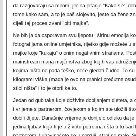
da razgovaraju sa mnom, jer na pitanje "Kako si?" do
tome kako sam, a to je baš slojevito, jeste da žene z
cijeli taj proces zvani "biti majka".
Ne bih ja da osporavam svu ljepotu i širinu emocija koj
fotografijama online umjetnika, rijetko gdje možete u 
majke koje "kukaju" o onim negativnim stranama. Post
mainstream mana majčinstva zbog kojih vas udruženj
kojima ništa ne pada teško, neće gledati čudno. To s
kilogrami viška (mada je ovo na granici prećutne osud
stići ništa" i to je otprilike to.
Jedan od gubitaka koje doživite dobijanjem djeteta, a 
i vrijeme s partnerom, čovjekom s kojim ste uložili što 
dobili dijete. Današnje vrijeme je donijelo odluku da je
jedina ljubav koja ti je u životu potrebna i šta ti tu sad
partnerom, ljubavisaćete se u penziji, strpi se malo. 