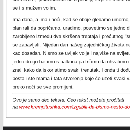
se i s mužem volim.
Ima dana, a ima i noći, kad se oboje gledamo umorno
planirali da popričamo, uradimo, posvetimo se jedno 
zarobljeno između dva skršena treptaja i prećutnog "
se zabavljali. Nijedan dan našeg zajedničkog života n
kao dosadan. Nismo se uvijek voljeli najviše na svijet
jedno drugo bacimo s balkona pa trčimo da uhvatimo do
znali kako da iskoristimo svaki trenutak. I onda ti dođ
postali ste mama i tata stvorenja koje će uzeti svaki v
preko noći se sve promijeni.
Ovo je samo deo teksta. Ceo tekst možete pročitati
na
www.krempitushka.com/izgubili-da-bismo-nesto-dob