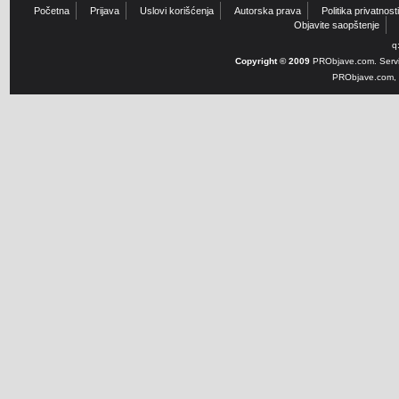
Početna
Prijava
Uslovi korišćenja
Autorska prava
Politika privatnosti
Objavite saopštenje
q
Copyright © 2009
PRObjave.com. Servi
PRObjave.com, e-