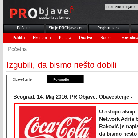
Početna
Šta je PRObjave.com
Registrujte se
Politika
Ekonomija
Kultura
Društvo
Regioni
Vojvodin
Početna
Izgubili, da bismo nešto dobili
Obaveštenje
Fotografije
Beograd, 14. Maj 2016. PR Objave: Obaveštenje -
U sklopu akcije
Network Adria 
Raković je napis
da bismo nešto 