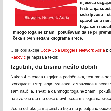
mjeseca uzgaja
testiranja sops
izdržljivosti i s
spavalice u ne
toga sam naučil
mnogo toga ne znam i pokušavam da se pripremi
čeka s ovih sedam kilograma sreće.
U sklopu akcije
Coca-Cola Bloggers Network Adria
bl
Raković
je napisala tekst:
Izgubili, da bismo nešto dobili
Nakon 4 mjeseca uzgajanja podočnjaka, testiranja sop
izdržljivosti i strpljenja, prelaska iz spavalice u nen
sam naučila, shvatila da mnogo toga ne znam i poku
na sve ono što me čeka s ovih sedam kilograma sreć
Jedna od lekcija majčinstva koje me je potpuno obuzelo