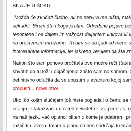
BILA JE U ŠOKU!
"
Možda će zvučati čudno, ali ne nervira me ništa, ma
sekudni. Biram šta i koga pratim. Određene pojave p
fenomene i ne dajem im važnost deljenjem linkova ili 
na društvenim mrežama. Trudim se da ljudi od mene s
interesantne informacije, jer iskreno verujem da šta zra
Nakon što sam ponovo pročitala ove mudre reči (
tast
shvatih da tu leži i objašnjenje zašto sam na samom 
definitivno odlučila da se upustim u avanturu kojoj s
propusti... newsletter
.
Ukoliko kojim slučajem još niste pogledali o čemu se r
pitanju je takozvani currated newsletter. Za početak,
na naš jezik, već opisno: bilten u kome je odabran i p
različitih izvora. Imam u planu da deo sadržaja kreira