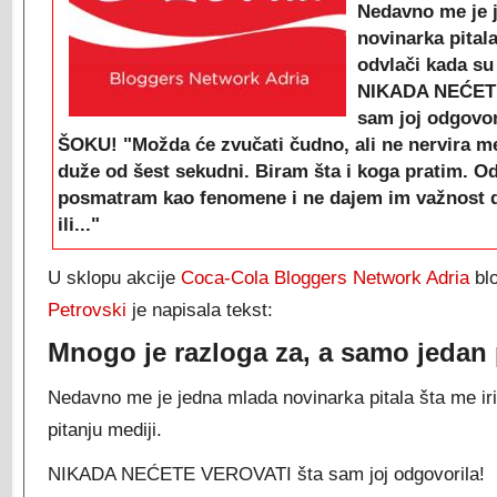
Nedavno me je 
novinarka pitala 
odvlači kada su 
NIKADA NEĆET
sam joj odgovor
ŠOKU! "Možda će zvučati čudno, ali ne nervira me
duže od šest sekudni. Biram šta i koga pratim. O
posmatram kao fenomene i ne dajem im važnost d
ili..."
U sklopu akcije
Coca-Cola Bloggers Network Adria
bl
Petrovski
je napisala tekst:
Mnogo je razloga za, a samo jedan 
Nedavno me je jedna mlada novinarka pitala šta me irit
pitanju mediji.
NIKADA NEĆETE VEROVATI šta sam joj odgovorila!