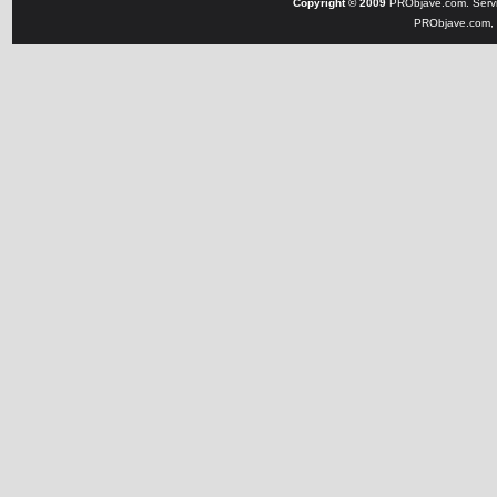
Copyright © 2009
PRObjave.com. Servi
PRObjave.com, e-