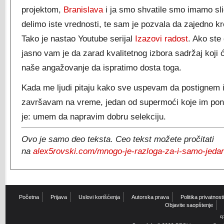
projektom,
Branislava
i ja smo shvatile smo imamo sli
delimo iste vrednosti, te sam je pozvala da zajedno kr
Tako je nastao Youtube serijal
Izazovi radost
. Ako ste
jasno vam je da zarad kvalitetnog izbora sadržaj koji
naše angažovanje da ispratimo dosta toga.
Kada me ljudi pitaju kako sve uspevam da postignem 
završavam na vreme, jedan od supermoći koje im pon
je: umem da napravim dobru selekciju.
Ovo je samo deo teksta. Ceo tekst možete pročitati
na
alex5rovski.com/mnogo-je-razloga-za-i-samo-jedan
Početna
Prijava
Uslovi korišćenja
Autorska prava
Politika privatnosti
Objavite saopštenje
q