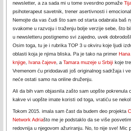
newsletter, a za sada mi u tome svesrdno pomaže
Tij
psihoterapeut savetnik, trener asertivnosti i emociona
Nemojte da vas čudi što sam od starta odabrala baš nj
svakome u razvoju i traženju bolje verzije sebe, što b
u newsletteru postignemo svi zajedno, uvek dobrodošl
Osim toga, tu je i rubrika TOP 3 u okviru koje ljudi izdv
oblasti koja je njima bliska. Pa je tako na primer
Hana 
knjige
,
Ivana čajeve
, a
Tamara muzeje u Srbiji
koje tre
Vremenom ću pridodavati još originalnog sadržaja i vel
neće ostati samo na online druženju.
Ali da bih vam objasnila zašto sam uopšte pokrenula o
kakve vi uopšte imate koristi od toga, vratiću se neko
Tokom 2015. imala sam čast da budem deo projekta
C
Network Adria
što me je podstaklo da se više posveti
redovnija u njegovom ažuriranju. No, to nije sve! Mic