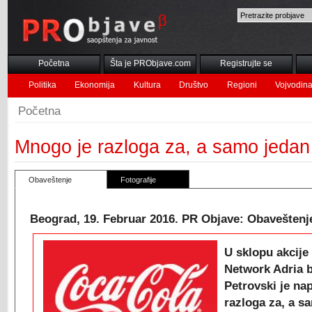
Početna
Šta je PRObjave.com
Registrujte se
Politika
Ekonomija
Kultura
Društvo
Regioni
Vojvodin
Početna
Mnogo je razloga za, a samo jedan 
Obaveštenje
Fotografije
Beograd, 19. Februar 2016. PR Objave: Obaveštenje
U sklopu akcije
Network Adria 
Petrovski je na
razloga za, a s