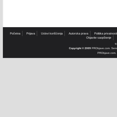
Početna
Prijava
Uslovi korišćenja
Autorska prava
Politika privatnosti
Objavite saopštenje
q
Copyright © 2009
PRObjave.com. Servi
PRObjave.com, e-