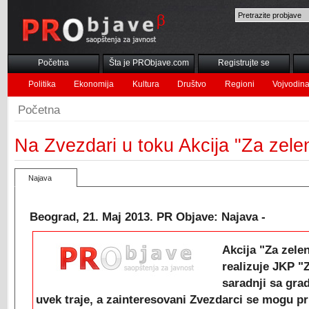
Početna
Šta je PRObjave.com
Registrujte se
Politika
Ekonomija
Kultura
Društvo
Regioni
Vojvodin
Početna
Na Zvezdari u toku Akcija "Za zelen
Najava
Beograd, 21. Maj 2013. PR Objave: Najava -
Akcija "Za zelen
realizuje JKP "
saradnji sa gra
uvek traje, a zainteresovani Zvezdarci se mogu pri