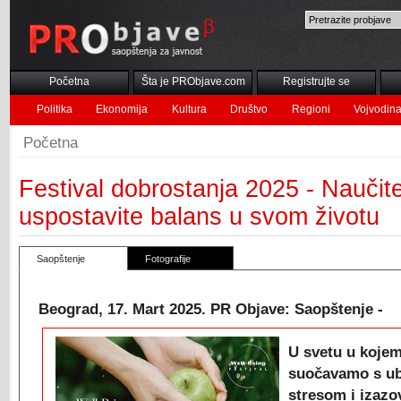
Početna
Šta je PRObjave.com
Registrujte se
Politika
Ekonomija
Kultura
Društvo
Regioni
Vojvodin
Početna
Festival dobrostanja 2025 - Naučit
uspostavite balans u svom životu
Saopštenje
Fotografije
Beograd, 17. Mart 2025. PR Objave: Saopštenje -
U svetu u koje
suočavamo s u
stresom i izaz