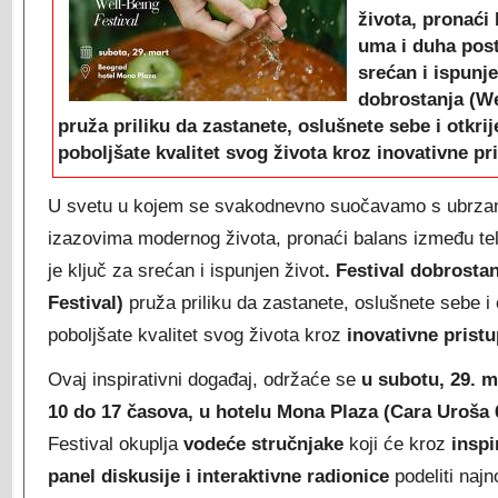
života, pronaći
uma i duha posta
srećan i ispunje
dobrostanja (We
pruža priliku da zastanete, oslušnete sebe i otkri
poboljšate kvalitet svog života kroz inovativne pr
U svetu u kojem se svakodnevno suočavamo s ubrza
izazovima modernog života, pronaći balans između tel
je ključ za srećan i ispunjen život
. Festival dobrosta
Festival)
pruža priliku da zastanete, oslušnete sebe i 
poboljšate kvalitet svog života kroz
inovativne pristu
Ovaj inspirativni događaj, održaće se
u subotu, 29. m
10 do 17 časova, u hotelu Mona Plaza (Cara Uroša 
Festival okuplja
vodeće stručnjake
koji će kroz
inspi
panel diskusije i interaktivne radionice
podeliti najn