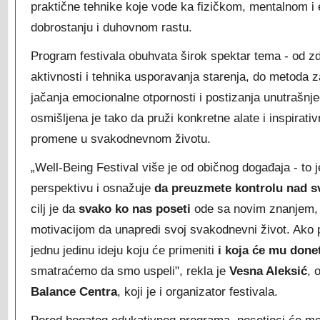
praktične tehnike koje vode ka fizičkom, mentalnom 
dobrostanju i duhovnom rastu.
Program festivala obuhvata širok spektar tema - od zd
aktivnosti i tehnika usporavanja starenja, do metoda 
jačanja emocionalne otpornosti i postizanja unutrašnj
osmišljena je tako da pruži konkretne alate i inspirativ
promene u svakodnevnom životu.
„Well-Being Festival više je od običnog događaja - to 
perspektivu i osnažuje
da preuzmete kontrolu nad s
cilj je da
svako ko nas poseti
ode sa novim znanjem, 
motivacijom da unapredi svoj svakodnevni život. Ako 
jednu jedinu ideju koju će primeniti
i koja će mu done
smatraćemo da smo uspeli", rekla je
Vesna Aleksić
, 
Balance Centra
, koji je i organizator festivala.