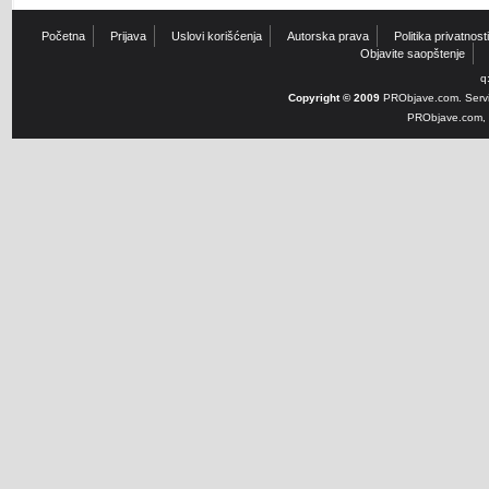
Početna
Prijava
Uslovi korišćenja
Autorska prava
Politika privatnosti
Objavite saopštenje
q
Copyright © 2009
PRObjave.com. Servi
PRObjave.com, e-