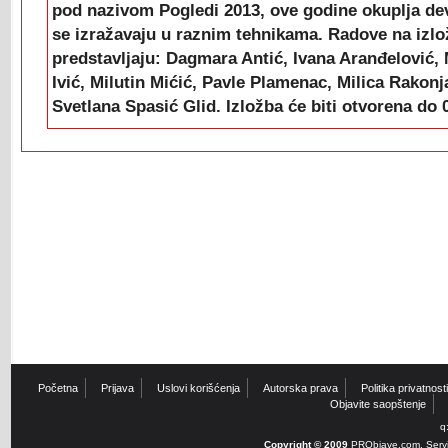
pod nazivom Pogledi 2013, ove godine okuplja dev
se izražavaju u raznim tehnikama. Radove na izlo
predstavljaju: Dagmara Antić, Ivana Aranđelović,
Ivić, Milutin Mićić, Pavle Plamenac, Milica Rakonja
Svetlana Spasić Glid. Izložba će biti otvorena do 
Početna
Prijava
Uslovi korišćenja
Autorska prava
Politika privatnosti
Objavite saopštenje
q
Copyright © 2009
PRObjave.com. Servi