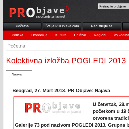
Početna
Šta je PRObjave.com
Registrujte se
Politika
Ekonomija
Kultura
Društvo
Regioni
Vojvodin
Početna
Kolektivna izložba POGLEDI 2013
Najava
Beograd, 27. Mart 2013. PR Objave: Najava -
U četvrtak, 28.
početkom u 19 č
otvorena tradic
Galerije 73 pod nazivom POGLEDI 2013. Grupna iz